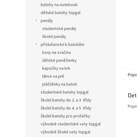
n
batohy na notebook
e
dětské batohy topgal
l
penály
studentské penály
školní penály
příslušenství k batohům
boxy na svačinu
dětské peněženky
kapsičky na krk
Popi
láhve na pití
pláštěnky na batoh
studentské batohy topgal
Det
školní batohy do 2. a 3. třídy
Popi
školní batohy do 4. a 5. třídy
školní batohy pro prvňáčky
výhodné studentské sety topgal
výhodné školní sety topgal