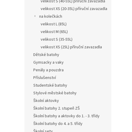
velikost S (40-55L) příruční zavazadla
velikost XS (20-35L) příruční zavazadla
na kolečkách
velikost L (85L)
velikost M (65L)
velikost S (35-55L)
velikost XS (25L) příruční zavazadla
Dětské batohy
Gymsacky a vaky
Penály a pouzdra
Příslušenství
Studentské batohy
Stylové městské batohy
Školní aktovky
Školní batohy 2. stupeň ZŠ
Školní batohy a aktovky do 1. - 3. třídy
Školní batohy do 4. a 5. třídy
Školní sety