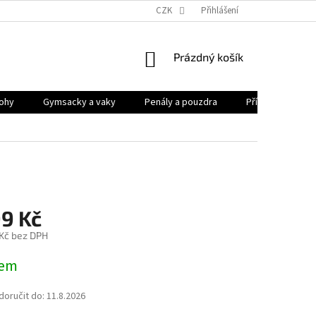
CZK
Přihlášení
NÁKUPNÍ
Prázdný košík
KOŠÍK
ohy
Gymsacky a vaky
Penály a pouzdra
Příslušenství
99 Kč
 Kč bez DPH
dem
oručit do:
11.8.2026