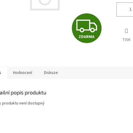
Z
ZDARMA
D
TISK
A
s
Hodnocení
Diskuze
R
ailní popis produktu
M
s produktu není dostupný
A