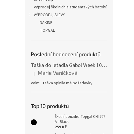
Výprodej školních a studentských batohů
VÝPRODEJ, SLEVY
DAKINE
TOPGAL
Poslední hodnocení produktů
Taška do letadla Gabol Week 100510 red
Marie Vaníčková
|
Hodnocení produktu je 5 z 5 hvězdiček.
Velmi. Taška splnila mé požadavky.
Top 10 produktů
Školní pouzdro Topgal CHI 767
A - Black
259 Kč