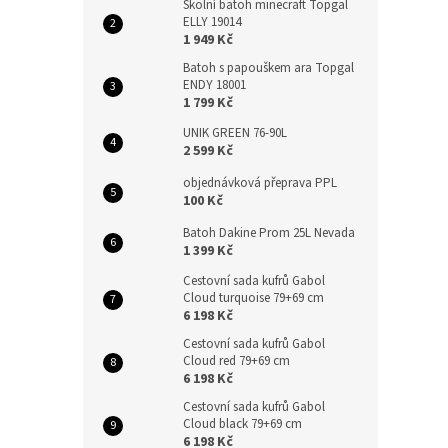
Školní batoh minecraft Topgal
ELLY 19014
1 949 Kč
Batoh s papouškem ara Topgal
ENDY 18001
1 799 Kč
UNIK GREEN 76-90L
2 599 Kč
objednávková přeprava PPL
100 Kč
Batoh Dakine Prom 25L Nevada
1 399 Kč
Cestovní sada kufrů Gabol
Cloud turquoise 79+69 cm
6 198 Kč
Cestovní sada kufrů Gabol
Cloud red 79+69 cm
6 198 Kč
Cestovní sada kufrů Gabol
Cloud black 79+69 cm
6 198 Kč