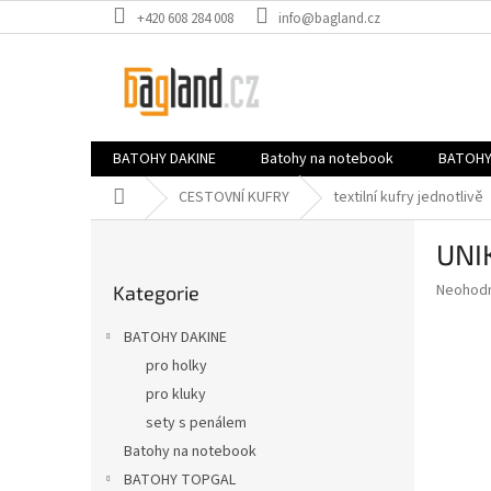
Přejít
+420 608 284 008
info@bagland.cz
na
obsah
BATOHY DAKINE
Batohy na notebook
BATOHY
Domů
CESTOVNÍ KUFRY
textilní kufry jednotlivě
P
UNI
o
Přeskočit
s
Průměr
Neohod
Kategorie
kategorie
t
hodnoce
r
produkt
BATOHY DAKINE
a
je
pro holky
0,0
n
z
pro kluky
n
5
í
sety s penálem
hvězdič
p
Batohy na notebook
a
BATOHY TOPGAL