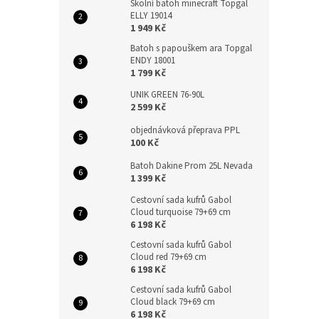
Školní batoh minecraft Topgal
ELLY 19014
1 949 Kč
Batoh s papouškem ara Topgal
ENDY 18001
1 799 Kč
UNIK GREEN 76-90L
2 599 Kč
objednávková přeprava PPL
100 Kč
Batoh Dakine Prom 25L Nevada
1 399 Kč
Cestovní sada kufrů Gabol
Cloud turquoise 79+69 cm
6 198 Kč
Cestovní sada kufrů Gabol
Cloud red 79+69 cm
6 198 Kč
Cestovní sada kufrů Gabol
Cloud black 79+69 cm
6 198 Kč