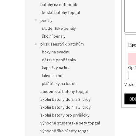
n
batohy na notebook
e
dětské batohy topgal
l
penály
studentské penály
školní penály
Be
příslušenství k batohům
boxy na svačinu
dětské peněženky
Opiš
kapsičky na krk
láhve na pití
pláštěnky na batoh
Vložen
studentské batohy topgal
OD
školní batohy do 2. a 3. třídy
školní batohy do 4. a 5. třídy
školní batohy pro prvňáčky
výhodné studentské sety topgal
výhodné školní sety topgal