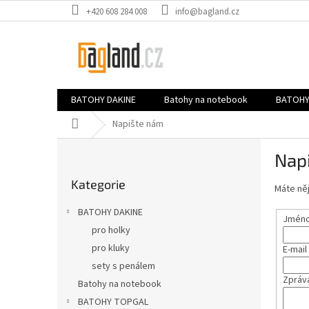
Přejít
+420 608 284 008
info@bagland.cz
na
obsah
BATOHY DAKINE
Batohy na notebook
BATOHY
Domů
Napište nám
P
Nap
o
Přeskočit
s
Kategorie
kategorie
Máte něj
t
r
BATOHY DAKINE
Jméno 
a
pro holky
n
pro kluky
E-mail
n
í
sety s penálem
Zpráv
p
Batohy na notebook
a
BATOHY TOPGAL