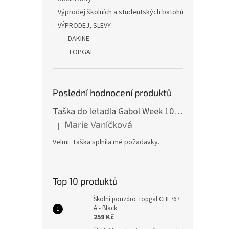
Výprodej školních a studentských batohů
VÝPRODEJ, SLEVY
DAKINE
TOPGAL
Poslední hodnocení produktů
Taška do letadla Gabol Week 100510 red
Marie Vaníčková
|
Hodnocení produktu je 5 z 5 hvězdiček.
Velmi. Taška splnila mé požadavky.
Top 10 produktů
Školní pouzdro Topgal CHI 767
A - Black
259 Kč