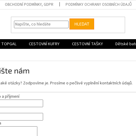
OBCHODNÍ PODMÍNKY, GDPR
PODMÍNKY OCHRANY OSOBNÍCH ÚDAJŮ
HLEDAT
 TOPGAL
CESTOVNÍ KUFRY
CESTOVNÍ TAŠKY
Dětské bat
ište nám
aké otázky? Zodpovíme je. Prosíme o pečlivé vyplnění kontaktních údajů.
a příjmení
a