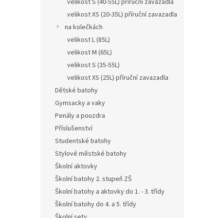
velikost S (40-55L) příruční zavazadla
velikost XS (20-35L) příruční zavazadla
na kolečkách
velikost L (85L)
velikost M (65L)
velikost S (35-55L)
velikost XS (25L) příruční zavazadla
Dětské batohy
Gymsacky a vaky
Penály a pouzdra
Příslušenství
Studentské batohy
Stylové městské batohy
Školní aktovky
Školní batohy 2. stupeň ZŠ
Školní batohy a aktovky do 1. - 3. třídy
Školní batohy do 4. a 5. třídy
Školní sety