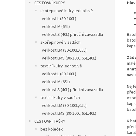
Hlav
CESTOVNÍ KUFRY
skořepinové kufry jednotlivě
velikost L (80-100L)
velikost M (65L)
Batoh
velikost S (40L) příruční zavazadla
bato
skořepinové v sadách
kapse
velikost LM (80-100L,65L)
Zád
velikost LMS (80-100L,65L,40L)
malé
textilní kufry jednotlivě
anat
velikost L (80-100L)
nast
velikost M (65L)
Nejt
velikost S (40L) příruční zavazadla
před
textilní kufry v sadách
ostat
kaps
velikost LM (80-100L,65L)
bato
velikost LMS (80-100L,65L,40L)
K ba
CESTOVNÍ TAŠKY
před
bez koleček
karab