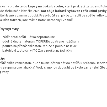
čku na pití dejte do
kapsy na boku batohu
, která je skrytá za zipem. Po
jde třeba naše lahvička ZIVA.
Batoh je bohatě vybaven reflexními prvky
te hlavně v zimním období. Přesvědčit se, jak batoh svítí ve světle reflek
tailních fotkách, kde máme batoh nafocený i ve tmě.
í vychytávky:
zátěr proti dešti – látka nepromokne
odolné dno z materiálu TOPDURA opatřené nožičkami
poutko na přenášení batohu v ruce a poutko na lavici
batoh byl testován v ITC Zlín a prošel na jedničku
tip:
ještě snížit váhu batohu? Což takhle dětem dát do batůžku prázdnou lahev 
hu sirupu na dno lahvičky? Vodu si mohou dopustit ve škole samy - zlehčíte 
g váhy!