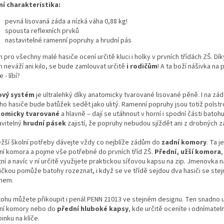
ní charakteristika:
pevná lisovaná záda a nízká váha 0,88 kg!
spousta reflexních prvků
nastavitelné ramenní popruhy a hrudní pás
 pro všechny malé hasiče ocení určitě kluci i holky v prvních třídách ZŠ. Dí
h neváží ani kilo, se bude zamlouvat určitě
i rodičům
! A ta boží nášivka na 
 - líbí?
ový systém
je ultralehký díky anatomicky tvarované lisované pěně. I na zá
ho hasiče bude batůžek sedět jako ulitý. Ramenní popruhy jsou totiž polst
omicky tvarované
a hlavně – dají se utáhnout v horní i spodní části batoh
avitelný
hrudní pásek
zajistí, že popruhy nebudou sjíždět ani z drobných z
ěžší školní potřeby dávejte vždy co nejblíže zádům do
zadní komory
. Ta j
ní komora a pojme vše potřebné do prvních tříd ZŠ.
Přední, užší komora
ní a navíc v ní určitě využijete praktickou síťovou kapsu na zip. Jmenovka 
ičkou pomůže batohy rozeznat, i když se ve třídě sejdou dva hasiči se ste
hem.
tohu můžete přikoupit i penál PENN 21013 ve stejném designu. Ten snadno 
ní komory nebo do
přední hluboké kapsy
, kde určitě oceníte i odnímatel
inku na klíče.