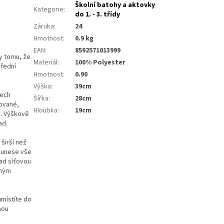
Školní batohy a aktovky
Kategorie
:
do 1. - 3. třídy
Záruka
:
24
Hmotnost
:
0.9 kg
EAN
:
8592571013999
ky tomu, že
Materiál
:
100% Polyester
přední
Hmotnost
:
0.90
Výška
:
39cm
dech
Šířka
:
28cm
rované,
Hloubka
:
19cm
u. Výškově
ad.
e širší než
, unese vše
nad síťovou
jným
umístíte do
nou