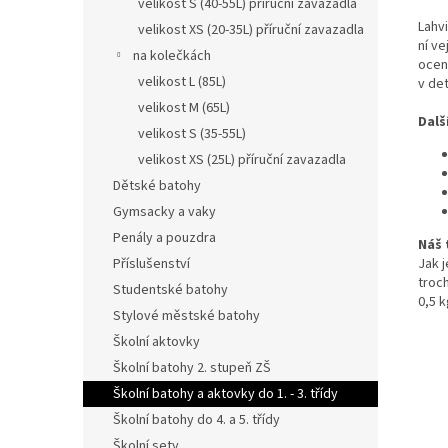
velikost S (40-55L) příruční zavazadla
Lahvi
velikost XS (20-35L) příruční zavazadla
ní ve
na kolečkách
ocení
velikost L (85L)
v de
velikost M (65L)
Dalš
velikost S (35-55L)
velikost XS (25L) příruční zavazadla
Dětské batohy
Gymsacky a vaky
Penály a pouzdra
Náš 
Jak 
Příslušenství
troc
Studentské batohy
0,5 k
Stylové městské batohy
Školní aktovky
Školní batohy 2. stupeň ZŠ
Školní batohy a aktovky do 1. - 3. třídy
Školní batohy do 4. a 5. třídy
Školní sety