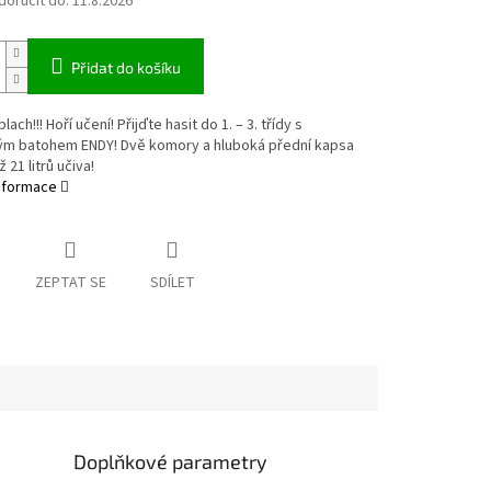
oručit do:
11.8.2026
Přidat do košíku
lach!!! Hoří učení! Přijďte hasit do 1. – 3. třídy s
kým batohem ENDY! Dvě komory a hluboká přední kapsa
 21 litrů učiva!
informace
ZEPTAT SE
SDÍLET
Doplňkové parametry