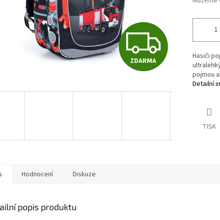
Můžeme d
Z
Hasiči pop
ZDARMA
D
ultraleh
pojmou až
Detailní 
A
TISK
R
M
s
Hodnocení
Diskuze
A
ailní popis produktu