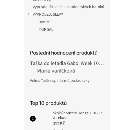
Výprodej školních a studentských batohů
VÝPRODEJ, SLEVY
DAKINE
TOPGAL
Poslední hodnocení produktů
Taška do letadla Gabol Week 100510 red
Marie Vaníčková
|
Hodnocení produktu je 5 z 5 hvězdiček.
Velmi. Taška splnila mé požadavky.
Top 10 produktů
Školní pouzdro Topgal CHI 767
A - Black
259 Kč