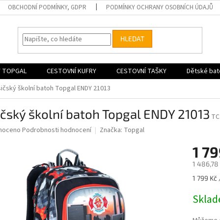
OBCHODNÍ PODMÍNKY, GDPR
PODMÍNKY OCHRANY OSOBNÍCH ÚDAJŮ
HLEDAT
 TOPGAL
CESTOVNÍ KUFRY
CESTOVNÍ TAŠKY
Dětské bat
ičský školní batoh Topgal ENDY 21013
čský školní batoh Topgal ENDY 21013
TC
né
noceno
Podrobnosti hodnocení
Značka:
Topgal
ní
1 79
u
1 486,78
Měrná
1 799 Kč 
cena:
ek.
Skla