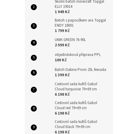
Školní batoh minecraft Topgal
ELLY 19014
1 949 Kč
Batoh s papouškem ara Topgal
ENDY 18001
1 799 Kč
UNIK GREEN 76-90L
2 599 Kč
objednávková přeprava PPL
100 Kč
Batoh Dakine Prom 25L Nevada
1 399 Kč
Cestovní sada kufrů Gabol
Cloud turquoise 79+69 cm
6 198 Kč
Cestovní sada kufrů Gabol
Cloud red 79+69 cm
6 198 Kč
Cestovní sada kufrů Gabol
Cloud black 79+69 cm
6 198 Kč