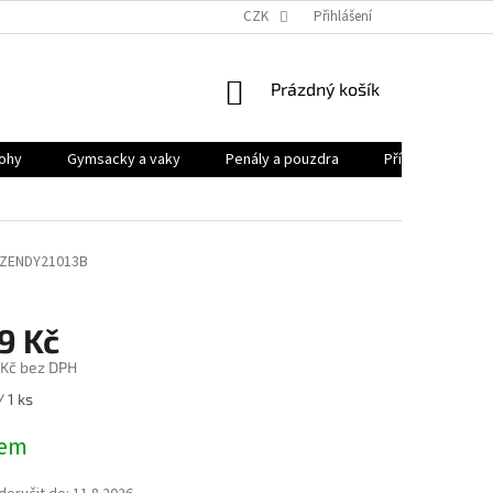
CZK
Přihlášení
NÁKUPNÍ
Prázdný košík
KOŠÍK
ohy
Gymsacky a vaky
Penály a pouzdra
Příslušenství
ZENDY21013B
9 Kč
 Kč bez DPH
/ 1 ks
dem