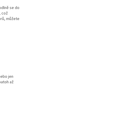
hodlně se do
, což
torů, můžete
nebo jen
batoh až