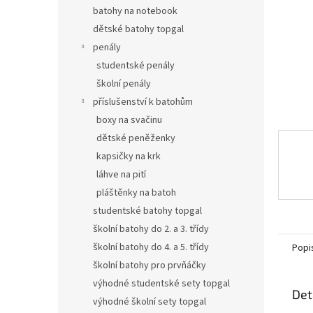
n
batohy na notebook
e
dětské batohy topgal
l
penály
studentské penály
školní penály
příslušenství k batohům
boxy na svačinu
dětské peněženky
kapsičky na krk
láhve na pití
pláštěnky na batoh
studentské batohy topgal
školní batohy do 2. a 3. třídy
školní batohy do 4. a 5. třídy
Popi
školní batohy pro prvňáčky
výhodné studentské sety topgal
Det
výhodné školní sety topgal