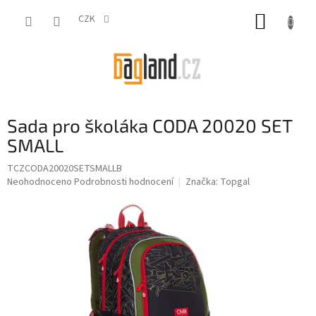
Přejít
NÁKUP
na
CZK
obsah
KOŠÍK
Sada pro školáka CODA 20020 SET
SMALL
TCZCODA20020SETSMALLB
Průměrné
Neohodnoceno
Podrobnosti hodnocení
Značka:
Topgal
hodnocení
produktu
je
0,0
z
5
hvězdiček.