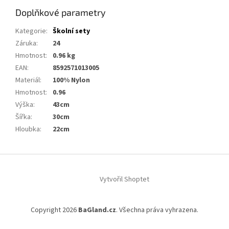
Doplňkové parametry
Kategorie
:
Školní sety
Záruka
:
24
Hmotnost
:
0.96 kg
EAN
:
8592571013005
Materiál
:
100% Nylon
Hmotnost
:
0.96
Výška
:
43cm
Šířka
:
30cm
Hloubka
:
22cm
Z
á
Vytvořil Shoptet
p
a
t
Copyright 2026
BaGland.cz
. Všechna práva vyhrazena.
í