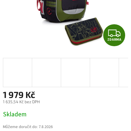
Z
ZDARMA
D
A
R
M
A
1 979 Kč
1 635,54 Kč bez DPH
Měrná
Skladem
cena:
Můžeme doručit do:
7.8.2026