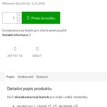
Můžeme doručit do:
11.8.2026
Přidat do košíku
Dvoukomorový batoh pro všestranné použití
Detailní informace
ZEPTAT SE
SDÍLET
Popis
Hodnocení
Diskuze
Detailní popis produktu
Dívčí
dvoukomorový batoh
pro malé i velké studentky
vhodný pro 2. stupeň ZŠ, SŠ, ale klidně i VŠ