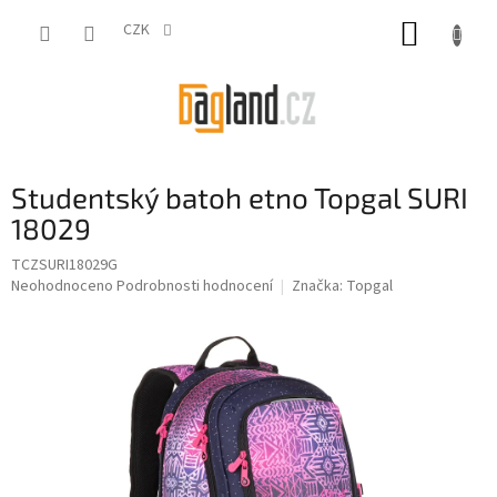
Přejít
NÁKUP
na
CZK
obsah
KOŠÍK
Studentský batoh etno Topgal SURI
18029
TCZSURI18029G
Průměrné
Neohodnoceno
Podrobnosti hodnocení
Značka:
Topgal
hodnocení
produktu
je
0,0
z
5
hvězdiček.