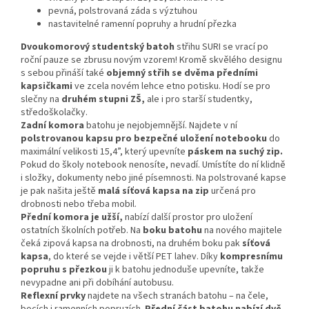
pevná, polstrovaná záda s výztuhou
nastavitelné ramenní popruhy a hrudní přezka
Dvoukomorový studentský batoh
střihu SURI se vrací po
roční pauze se zbrusu novým vzorem! Kromě skvělého designu
s sebou přináší také
objemný střih se dvěma předními
kapsičkami
ve zcela novém lehce etno potisku. Hodí se pro
slečny na
druhém stupni ZŠ,
ale i pro starší studentky,
středoškolačky.
Zadní komora
batohu je nejobjemnější. Najdete v ní
polstrovanou kapsu pro bezpečné uložení notebooku
do
maximální velikosti 15,4”, který upevníte
páskem na suchý zip.
Pokud do školy notebook nenosíte, nevadí. Umístíte do ní klidně
i složky, dokumenty nebo jiné písemnosti. Na polstrované kapse
je pak našita ještě
malá síťová kapsa na zip
určená pro
drobnosti nebo třeba mobil.
Přední komora je užší,
nabízí další prostor pro uložení
ostatních školních potřeb. Na
boku batohu
na nového majitele
čeká zipová kapsa na drobnosti, na druhém boku pak
síťová
kapsa
, do které se vejde i větší PET lahev. Díky
kompresnímu
popruhu s přezkou
ji k batohu jednoduše upevníte, takže
nevypadne ani při dobíhání autobusu.
Reflexní prvky
najdete na všech stranách batohu – na čele,