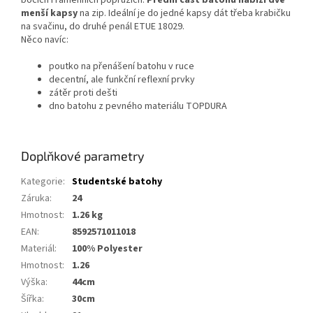
bocích i ramenních popruzích.
Přední část batohu nabízí dvě
menší kapsy
na zip. Ideální je do jedné kapsy dát třeba krabičku
na svačinu, do druhé penál ETUE 18029.
Něco navíc:
poutko na přenášení batohu v ruce
decentní, ale funkční reflexní prvky
zátěr proti dešti
dno batohu z pevného materiálu TOPDURA
Doplňkové parametry
Kategorie
:
Studentské batohy
Záruka
:
24
Hmotnost
:
1.26 kg
EAN
:
8592571011018
Materiál
:
100% Polyester
Hmotnost
:
1.26
Výška
:
44cm
Šířka
:
30cm