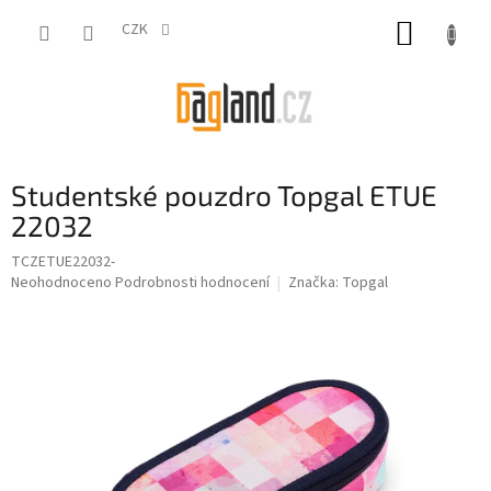
Přejít
NÁKUP
na
CZK
obsah
KOŠÍK
Studentské pouzdro Topgal ETUE
22032
TCZETUE22032-
Průměrné
Neohodnoceno
Podrobnosti hodnocení
Značka:
Topgal
hodnocení
produktu
je
0,0
z
5
hvězdiček.