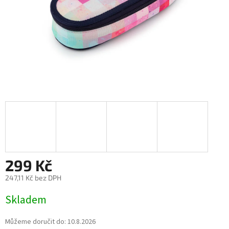
299 Kč
247,11 Kč bez DPH
Měrná
Skladem
cena:
Můžeme doručit do:
10.8.2026