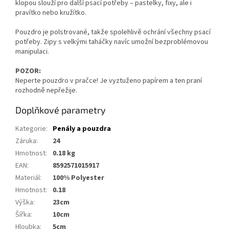
klopou slouží pro další psací potřeby – pastelky, fixy, ale i
pravítko nebo kružítko.
Pouzdro je polstrované, takže spolehlivě ochrání všechny psací
potřeby. Zipy s velkými taháčky navíc umožní bezproblémovou
manipulaci.
POZOR:
Neperte pouzdro v pračce! Je vyztuženo papírem a ten praní
rozhodně nepřežije.
Doplňkové parametry
Kategorie
:
Penály a pouzdra
Záruka
:
24
Hmotnost
:
0.18 kg
EAN
:
8592571015917
Materiál
:
100% Polyester
Hmotnost
:
0.18
Výška
:
23cm
Šířka
:
10cm
Hloubka
:
5cm