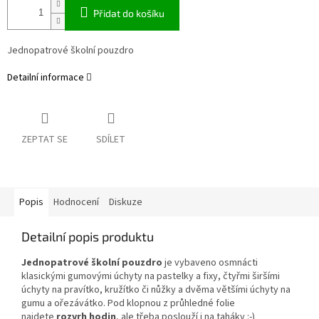
Přidat do košíku
Jednopatrové školní pouzdro
Detailní informace
ZEPTAT SE
SDÍLET
Popis
Hodnocení
Diskuze
Detailní popis produktu
Jednopatrové školní pouzdro
je vybaveno osmnácti
klasickými gumovými úchyty na pastelky a fixy, čtyřmi širšími
úchyty na pravítko, kružítko či nůžky a dvěma většími úchyty na
gumu a ořezávátko. Pod klopnou z průhledné folie
najdete
rozvrh hodin
, ale třeba poslouží i na taháky :-)