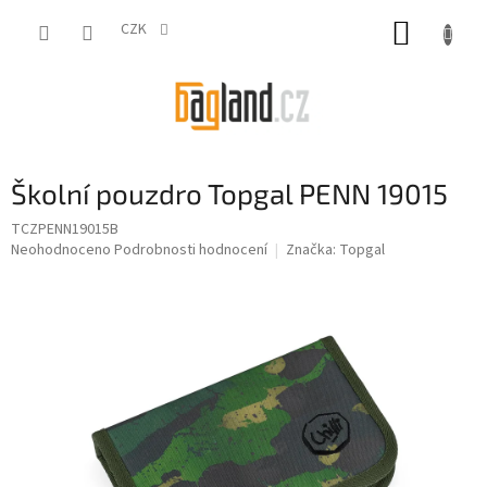
Přejít
NÁKUP
na
CZK
obsah
KOŠÍK
Školní pouzdro Topgal PENN 19015
TCZPENN19015B
Průměrné
Neohodnoceno
Podrobnosti hodnocení
Značka:
Topgal
hodnocení
produktu
je
0,0
z
5
hvězdiček.