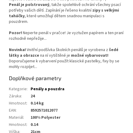
Penál je polstrovaný
, takže spolehlivě ochrání všechny psací
potřeby vašich dětí. Zapínání je řešeno kvalitní
zipy s velkými
taháčky
, které umožňují dětem snadnou manipulaci s
pouzdrem.
Pozor!
Neperte penál v pračce! Je vyztužen papírem a ten praní
rozhodně nepřežije...
Novinka!
Vnitřní podšívka školních penálů je vyrobena z
šedé
látky a obrazce
na ní vytištěné je
možné vybarvovat!
Doporučujeme k vybarvení použít klasické pastelky, fixy by se
mohly rozpíjet...
Doplňkové parametry
Kategorie
:
Penály a pouzdra
Záruka
:
24
Hmotnost
:
0.14 kg
EAN
:
8592571012077
Materiál
:
100% Polyester
Hmotnost
:
0.14
Výška
:
21cm