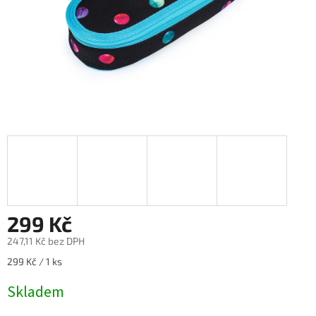
299 Kč
247,11 Kč bez DPH
Měrná
299 Kč / 1 ks
cena:
Skladem