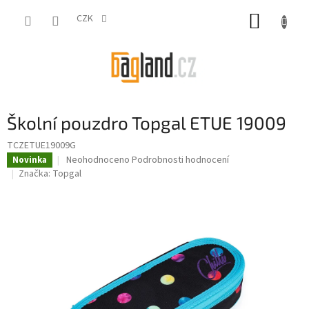
Přejít
NÁKUP
na
CZK
obsah
KOŠÍK
Školní pouzdro Topgal ETUE 19009
TCZETUE19009G
Průměrné
Neohodnoceno
Podrobnosti hodnocení
Novinka
hodnocení
Značka:
Topgal
produktu
je
0,0
z
5
hvězdiček.