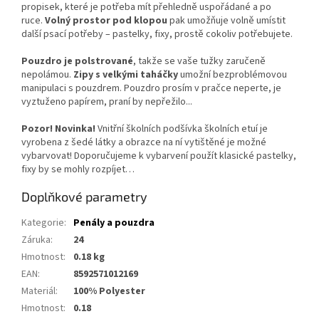
propisek, které je potřeba mít přehledně uspořádané a po
ruce.
Volný prostor pod klopou
pak umožňuje volně umístit
další psací potřeby – pastelky, fixy, prostě cokoliv potřebujete.
Pouzdro je polstrované
, takže se vaše tužky zaručeně
nepolámou.
Zipy s velkými taháčky
umožní bezproblémovou
manipulaci s pouzdrem. Pouzdro prosím v pračce neperte, je
vyztuženo papírem, praní by nepřežilo...
Pozor! Novinka!
Vnitřní školních podšívka školních etuí je
vyrobena z šedé látky a obrazce na ní vytištěné je možné
vybarvovat! Doporučujeme k vybarvení použít klasické pastelky,
fixy by se mohly rozpíjet…
Doplňkové parametry
Kategorie
:
Penály a pouzdra
Záruka
:
24
Hmotnost
:
0.18 kg
EAN
:
8592571012169
Materiál
:
100% Polyester
Hmotnost
:
0.18