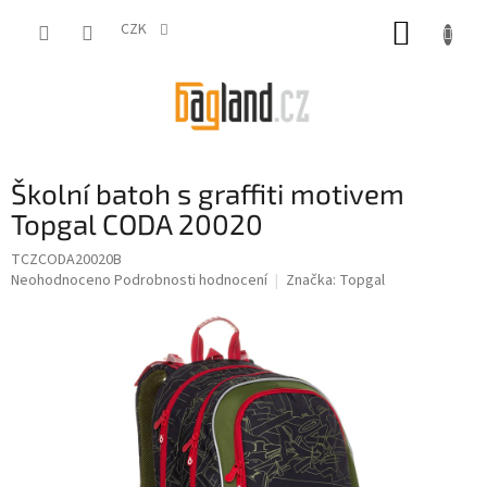
Přejít
NÁKUP
na
CZK
obsah
KOŠÍK
Školní batoh s graffiti motivem
Topgal CODA 20020
TCZCODA20020B
Průměrné
Neohodnoceno
Podrobnosti hodnocení
Značka:
Topgal
hodnocení
produktu
je
0,0
z
5
hvězdiček.