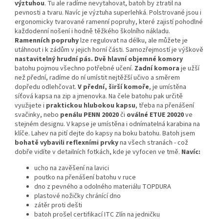
výztuhou
. Tu ale radíme nevytahovat, batoh by ztratil na
pevnosti a tvaru. Navíc je výztuha superlehká. Polstrované jsou i
ergonomicky tvarované ramenní popruhy, které zajistí pohodlné
každodenní nošení i hodně těžkého školního nákladu.
Ramenních popruhy
lze regulovat na délku, ale můžete je
utáhnout i k zádům v jejich horní části. Samozřejmostí je výškově
nastavitelný hrudní pás.
Dvě hlavní objemné komory
batohu pojmou všechno potřebné učení.
Zadní komora
je užší
než přední, radíme do ní umístit nejtěžší učivo a směrem
dopředu odlehčovat.
V přední, širší komoře
, je umístěna
síťová kapsa na zip a jmenovka. Na čele batohu pak určitě
využijete i
praktickou hlubokou kapsu
, třeba na přenášení
svačinky, nebo
penálu PENN 20020
či
oválné ETUE 20020
ve
stejném designu. V kapse je umístěna i odnímatelná karabina na
klíče. Lahev na pití dejte do kapsy na boku batohu. Batoh jsem
bohatě vybavili reflexními prvky
na všech stranách - což
dobře vidíte v detailních fotkách, kde je vyfocen ve tmě.
Navíc:
ucho na zavěšení na lavici
poutko na přenášení batohu v ruce
dno z pevného a odolného materiálu TOPDURA
plastové nožičky chránící dno
zátěr proti dešti
batoh prošel certifikací ITC Zlín na jedničku