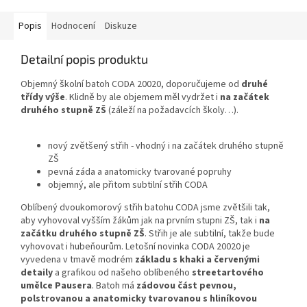
Popis
Hodnocení
Diskuze
Detailní popis produktu
Objemný školní batoh CODA 20020, doporučujeme od
druhé
třídy výše
. Klidně by ale objemem měl vydržet i
na začátek
druhého stupně ZŠ
(záleží na požadavcích školy…).
nový zvětšený střih - vhodný i na začátek druhého stupně
ZŠ
pevná záda a anatomicky tvarované popruhy
objemný, ale přitom subtilní střih CODA
Oblíbený dvoukomorový střih batohu CODA jsme zvětšili tak,
aby vyhovoval vyšším žákům jak na prvním stupni ZŠ, tak i
na
začátku druhého stupně ZŠ
. Střih je ale subtilní, takže bude
vyhovovat i hubeňourům. Letošní novinka CODA 20020 je
vyvedena v tmavě modrém
základu s khaki a červenými
detaily
a grafikou od našeho oblíbeného
streetartového
umělce Pausera
. Batoh má
zádovou část pevnou,
polstrovanou a anatomicky tvarovanou s hliníkovou