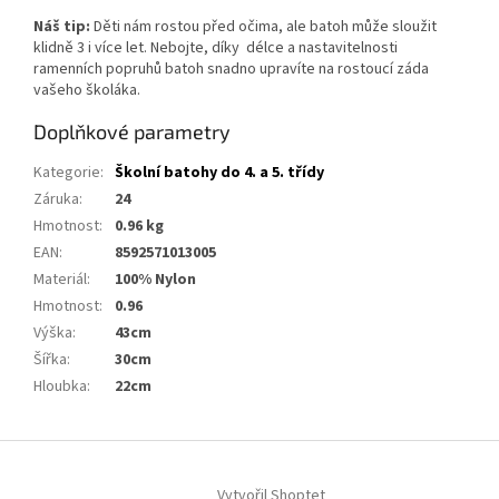
Náš tip:
Děti nám rostou před očima, ale batoh může sloužit
klidně 3 i více let. Nebojte, díky délce a nastavitelnosti
ramenních popruhů batoh snadno upravíte na rostoucí záda
vašeho školáka.
Doplňkové parametry
Kategorie
:
Školní batohy do 4. a 5. třídy
Záruka
:
24
Hmotnost
:
0.96 kg
EAN
:
8592571013005
Materiál
:
100% Nylon
Hmotnost
:
0.96
Výška
:
43cm
Šířka
:
30cm
Hloubka
:
22cm
Z
á
Vytvořil Shoptet