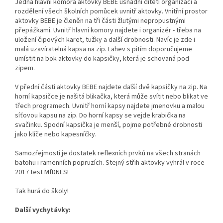
Jedna hlavní komora aktovky BEBE usnadní dítěti organizaci a
rozdělení všech školních pomůcek uvnitř aktovky. Vnitřní prostor
aktovky BEBE je členěn na tři části žlutými nepropustnými
přepážkami. Uvnitř hlavní komory najdete i organizér - třeba na
uložení čipových karet, tužky a další drobnosti. Navíc je zde i
malá uzavíratelná kapsa na zip. Lahev s pitím doporučujeme
umístit na bok aktovky do kapsičky, která je schovaná pod
zipem.
V přední části aktovky BEBE najdete další dvě kapsičky na zip. Na
horní kapsičce je našitá blikačka, která může svítit nebo blikat ve
třech programech. Uvnitř horní kapsy najdete jmenovku a malou
síťovou kapsu na zip. Do horní kapsy se vejde krabička na
svačinku. Spodní kapsička je menší, pojme potřebné drobnosti
jako klíče nebo kapesníčky.
Samozřejmostí je dostatek reflexních prvků na všech stranách
batohu i ramenních popruzích. Stejný střih aktovky vyhrál v roce
2017 test MfDNES!
Tak hurá do školy!
Další vychytávky: