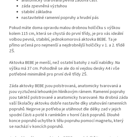
anatomicky tvarovaná pevná zádová část
záda zpevněná výztuhou
stabilní základna
nastavitelné ramenní popruhy a hrudní pás
Pokud máte doma opravdu malou drobnou holčičku s výškou
kolem 115 cm, která se chystá do první třídy, je pro vás ideální
volbou pevná, stabilní, jednokomorová aktovka BEBE. Ta je
přímo určená pro nejmenší a nejdrobnější holčičky v 1. a 2. třídě
ZŠ.
Aktovka BEBE je menší, než ostatní batohy z naší nabídky. Na
výšku má 37 cm. Pohodlně se ale do ní vejdou desky A4 i vše
potřebné minimálně pro první dvě třídy ZŠ.
Záda aktovky BEBE jsou polstrovaná, anatomicky tvarovaná a
jsou vyztužená lehounkým hliníkovým rámem. Ramenní popruhy
jsou taktéž polstrované a anatomicky tvarované. Na drobná záda
vaší školačky aktovku dobře nastavíte díky utahování ramenních
popruhů. Nejprve je potřeba je utáhnout dle délky zad v jejich
spodní části a poté k ramínkům v horní části popruhů. Dlouhé
konce popruhů uchytíte k tělu popruhu pomocí magnetu, který
se nachází v koncích popruhů.