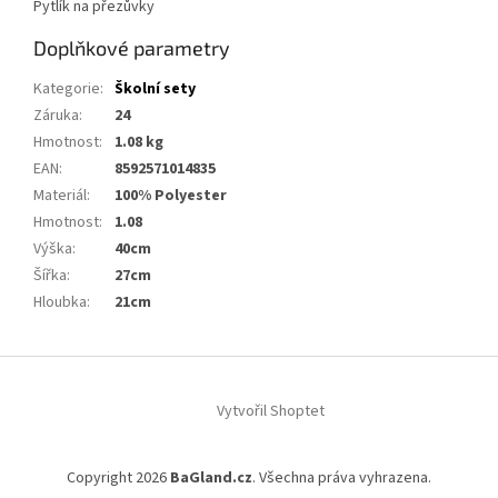
Pytlík na přezůvky
Doplňkové parametry
Kategorie
:
Školní sety
Záruka
:
24
Hmotnost
:
1.08 kg
EAN
:
8592571014835
Materiál
:
100% Polyester
Hmotnost
:
1.08
Výška
:
40cm
Šířka
:
27cm
Hloubka
:
21cm
Z
á
Vytvořil Shoptet
p
a
t
Copyright 2026
BaGland.cz
. Všechna práva vyhrazena.
í