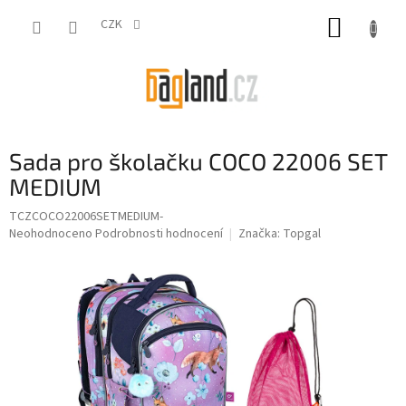
Přejít
NÁKUP
na
CZK
obsah
KOŠÍK
Sada pro školačku COCO 22006 SET
MEDIUM
TCZCOCO22006SETMEDIUM-
Průměrné
Neohodnoceno
Podrobnosti hodnocení
Značka:
Topgal
hodnocení
produktu
je
0,0
z
5
hvězdiček.