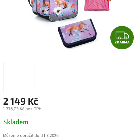
Z
ZDARMA
D
A
R
M
A
2 149 Kč
1 776,03 Kč bez DPH
Měrná
Skladem
cena:
Můžeme doručit do:
11.8.2026