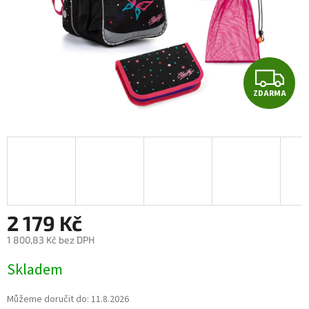
Z
ZDARMA
D
A
R
M
A
2 179 Kč
1 800,83 Kč bez DPH
Měrná
Skladem
cena:
Můžeme doručit do:
11.8.2026