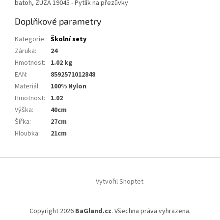
batoh, ZUZA 19045 - Pytlík na přezůvky
Doplňkové parametry
Kategorie
:
Školní sety
Záruka
:
24
Hmotnost
:
1.02 kg
EAN
:
8592571012848
Materiál
:
100% Nylon
Hmotnost
:
1.02
Výška
:
40cm
Šířka
:
27cm
Hloubka
:
21cm
Z
á
Vytvořil Shoptet
p
a
t
Copyright 2026
BaGland.cz
. Všechna práva vyhrazena.
í