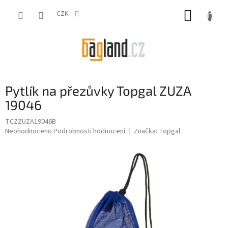
Přejít
NÁKUP
na
CZK
obsah
KOŠÍK
Pytlík na přezůvky Topgal ZUZA
19046
TCZZUZA19046B
Průměrné
Neohodnoceno
Podrobnosti hodnocení
Značka:
Topgal
hodnocení
produktu
je
0,0
z
5
hvězdiček.