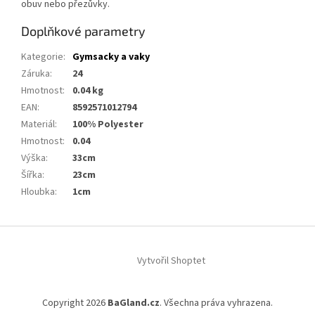
obuv nebo přezůvky.
Doplňkové parametry
Kategorie
:
Gymsacky a vaky
Záruka
:
24
Hmotnost
:
0.04 kg
EAN
:
8592571012794
Materiál
:
100% Polyester
Hmotnost
:
0.04
Výška
:
33cm
Šířka
:
23cm
Hloubka
:
1cm
Z
á
Vytvořil Shoptet
p
a
t
Copyright 2026
BaGland.cz
. Všechna práva vyhrazena.
í