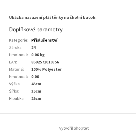
Ukázka nasazení pláštěnky na školní batoh:
Doplňkové parametry
Kategorie
:
Příslušenství
Záruka
:
24
Hmotnost
:
0.06 kg
EAN
:
8592571010356
Materiál
:
100% Polyester
Hmotnost
:
0.06
Výška
:
45cm
Šířka
:
35cm
Hloubka
:
25cm
Z
á
Vytvořil Shoptet
p