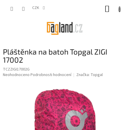
Přejít
NÁKUP
na
CZK
obsah
KOŠÍK
Pláštěnka na batoh Topgal ZIGI
17002
TCZZIGI17002G
Průměrné
Neohodnoceno
Podrobnosti hodnocení
Značka:
Topgal
hodnocení
produktu
je
0,0
z
5
hvězdiček.