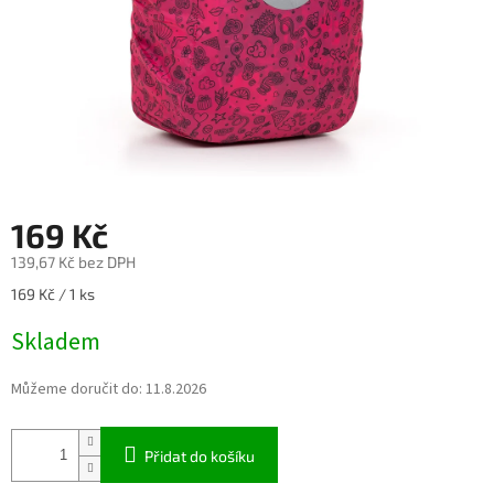
169 Kč
139,67 Kč bez DPH
Měrná
169 Kč / 1 ks
cena:
Skladem
Můžeme doručit do:
11.8.2026
Přidat do košíku