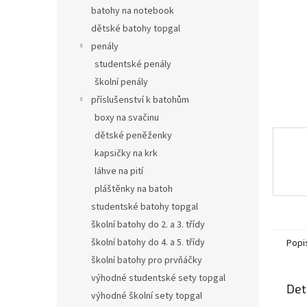
n
batohy na notebook
e
dětské batohy topgal
l
penály
studentské penály
školní penály
příslušenství k batohům
boxy na svačinu
dětské peněženky
kapsičky na krk
láhve na pití
pláštěnky na batoh
studentské batohy topgal
školní batohy do 2. a 3. třídy
školní batohy do 4. a 5. třídy
Popi
školní batohy pro prvňáčky
výhodné studentské sety topgal
Det
výhodné školní sety topgal