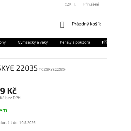
CZK
Přihlášení
NÁKUPNÍ
Prázdný košík
KOŠÍK
ohy
Gymsacky a vaky
Penály a pouzdra
Příslušenství
SKYE 22035
TCZSKYE22035-
9 Kč
 Kč bez DPH
dem
oručit do:
10.8.2026