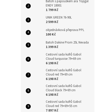
Batoh s papouškem ara Topgal
ENDY 18001
1 799 Kč
UNIK GREEN 76-90L
2 599 Kč
objednávková přeprava PPL
100 Kč
Batoh Dakine Prom 25L Nevada
1 399 Kč
Cestovní sada kufrů Gabol
Cloud turquoise 79+69 cm
6 198 Kč
Cestovní sada kufrů Gabol
Cloud red 79+69 cm
6 198 Kč
Cestovní sada kufrů Gabol
Cloud black 79+69 cm
6 198 Kč
Cestovní sada kufrů Gabol
Cloud red 79+69+55 cm
7 897 Kč