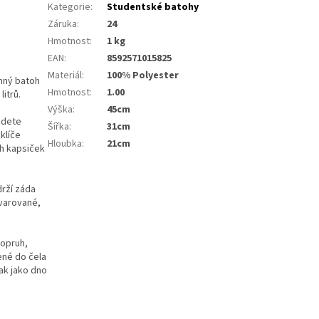
Kategorie
:
Studentské batohy
Záruka
:
24
Hmotnost
:
1 kg
EAN
:
8592571015825
Materiál
:
100% Polyester
mný batoh
Hmotnost
:
1.00
itrů.
Výška
:
45cm
jdete
Šířka
:
31cm
klíče
Hloubka
:
21cm
ch kapsiček
rží záda
varované,
popruh,
ené do čela
ak jako dno