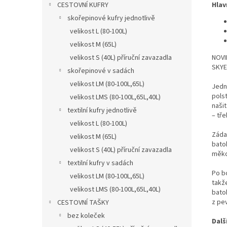
Hlav
CESTOVNÍ KUFRY
skořepinové kufry jednotlivě
velikost L (80-100L)
velikost M (65L)
NOVI
velikost S (40L) příruční zavazadla
SKYE
skořepinové v sadách
velikost LM (80-100L,65L)
Jedn
pols
velikost LMS (80-100L,65L,40L)
naši
textilní kufry jednotlivě
– tř
velikost L (80-100L)
Záda
velikost M (65L)
bato
velikost S (40L) příruční zavazadla
měkc
textilní kufry v sadách
Po b
velikost LM (80-100L,65L)
takže
velikost LMS (80-100L,65L,40L)
bato
z pe
CESTOVNÍ TAŠKY
bez koleček
Dalš