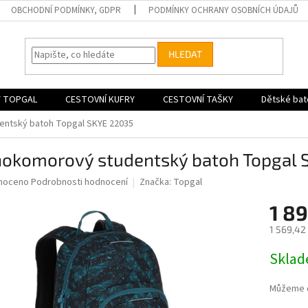
OBCHODNÍ PODMÍNKY, GDPR
PODMÍNKY OCHRANY OSOBNÍCH ÚDAJŮ
HLEDAT
 TOPGAL
CESTOVNÍ KUFRY
CESTOVNÍ TAŠKY
Dětské bat
ntský batoh Topgal SKYE 22035
nokomorový studentský batoh Topgal 
né
noceno
Podrobnosti hodnocení
Značka:
Topgal
ní
1 89
u
1 569,42
Měrná
Skla
cena:
ek.
Můžeme d