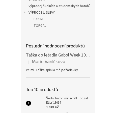
Výprodej školních a studentských batohů
VÝPRODEJ, SLEVY
DAKINE
TOPGAL
Poslední hodnocení produktů
Taška do letadla Gabol Week 100510 red
Marie Vaníčková
|
Hodnocení produktu je 5 z 5 hvězdiček.
Velmi. Taška splnila mé požadavky.
Top 10 produktů
Školní batoh minecraft Topgal
ELLY 19014
1 949 Kč