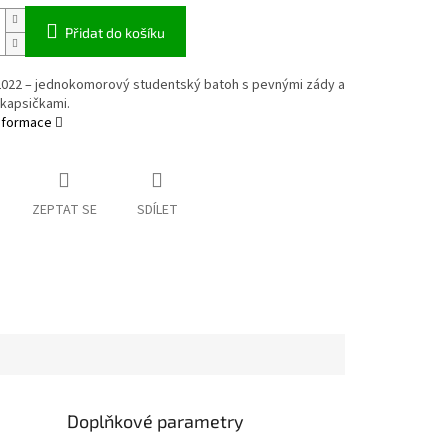
Přidat do košíku
2022 – jednokomorový studentský batoh s pevnými zády a
 kapsičkami.
informace
ZEPTAT SE
SDÍLET
Doplňkové parametry