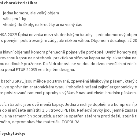
ní charakteristika:
jedna komora, ale velký objem
váha jen 1 kg
vhodný do školy, na kroužky ai na volný čas
NKA 2022! Úplná novinka mezi studentskými batohy – jednokomorový obje
 s pevnými polstrovanými zády, ale nízkou váhou. Objemem dosahuje až 28 l
a hlavní objemná komora přehledně pojme vše potřebné. Uvnitř komory na
trovanou kapsu na notebook, praktickou síťovou kapsu na zip a karabinu na 
tou na dlouhé pružence. Další drobnosti se vejdou do dvou menších přední
eba penál ETUE 22035 ve stejném designu.
 batohu SKYE jsou měkce polstrovaná, zpevněná hliníkovým pásem, který d
hu ve správném anatomickém tvaru. Pohodlné nošení zajistí ergonomicky t
e polstrované ramenní popruhy s výškově nastavitelným hrudním páskem.
ocích batohu jsou dvě menší kapsy. Jedna z nich je doplněna o kompresní 
 do ní můžete umístit i 1,5 litrovou PETku. Reflexní prvky jsou jemně zasaz
hu a na ramenních popruzích. Batoh je opatřen zátěrem proti dešti, stejně t
vného, nepromokavého materiálu TOPDURA.
í vychytávky: