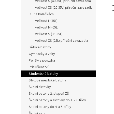
velikost S (40-55L) příruční zavazadla
velikost XS (20-35L) příruční zavazadla
na kolečkách
velikost L (85L)
velikost M (65L)
velikost S (35-55L)
velikost XS (25L) příruční zavazadla
Dětské batohy
Gymsacky a vaky
Penály a pouzdra
Příslušenství
Studentské batohy
Stylové městské batohy
Školní aktovky
Školní batohy 2. stupeň ZŠ
Školní batohy a aktovky do 1. - 3. třídy
Školní batohy do 4. a 5. třídy
Školní sety