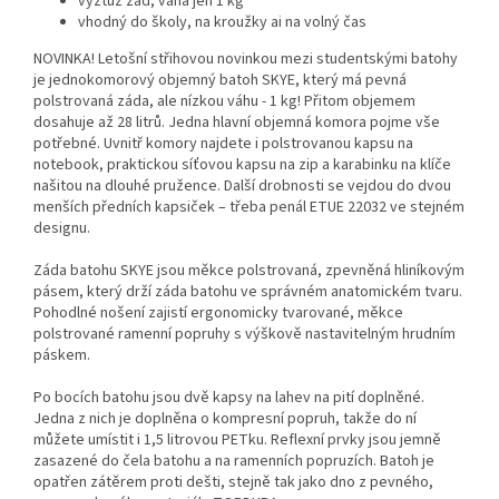
výztuž zad, váha jen 1 kg
vhodný do školy, na kroužky ai na volný čas
NOVINKA! Letošní střihovou novinkou mezi studentskými batohy
je jednokomorový objemný batoh SKYE, který má pevná
polstrovaná záda, ale nízkou váhu - 1 kg! Přitom objemem
dosahuje až 28 litrů. Jedna hlavní objemná komora pojme vše
potřebné. Uvnitř komory najdete i polstrovanou kapsu na
notebook, praktickou síťovou kapsu na zip a karabinku na klíče
našitou na dlouhé pružence. Další drobnosti se vejdou do dvou
menších předních kapsiček – třeba penál ETUE 22032 ve stejném
designu.
Záda batohu SKYE jsou měkce polstrovaná, zpevněná hliníkovým
pásem, který drží záda batohu ve správném anatomickém tvaru.
Pohodlné nošení zajistí ergonomicky tvarované, měkce
polstrované ramenní popruhy s výškově nastavitelným hrudním
páskem.
Po bocích batohu jsou dvě kapsy na lahev na pití doplněné.
Jedna z nich je doplněna o kompresní popruh, takže do ní
můžete umístit i 1,5 litrovou PETku. Reflexní prvky jsou jemně
zasazené do čela batohu a na ramenních popruzích. Batoh je
opatřen zátěrem proti dešti, stejně tak jako dno z pevného,