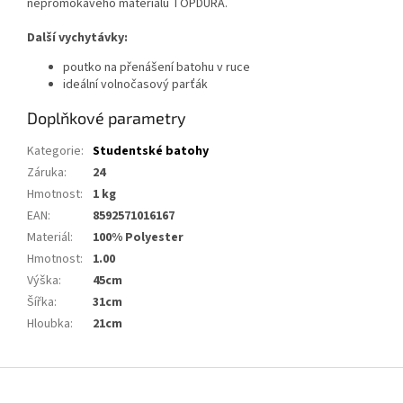
nepromokavého materiálu TOPDURA.
Další vychytávky:
poutko na přenášení batohu v ruce
ideální volnočasový parťák
Doplňkové parametry
Kategorie
:
Studentské batohy
Záruka
:
24
Hmotnost
:
1 kg
EAN
:
8592571016167
Materiál
:
100% Polyester
Hmotnost
:
1.00
Výška
:
45cm
Šířka
:
31cm
Hloubka
:
21cm
Z
á