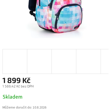
1 899 Kč
1 569,42 Kč bez DPH
Měrná
Skladem
cena:
Můžeme doručit do:
10.8.2026