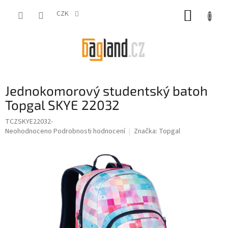
Přejít
NÁKUP
na
CZK
obsah
KOŠÍK
Jednokomorový studentský batoh
Topgal SKYE 22032
TCZSKYE22032-
Průměrné
Neohodnoceno
Podrobnosti hodnocení
Značka:
Topgal
hodnocení
produktu
je
0,0
z
5
hvězdiček.