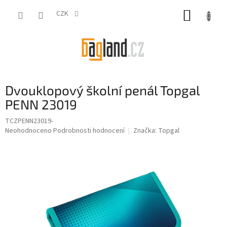
Přejít
NÁKUP
na
CZK
obsah
KOŠÍK
Dvouklopový školní penál Topgal
PENN 23019
TCZPENN23019-
Průměrné
Neohodnoceno
Podrobnosti hodnocení
Značka:
Topgal
hodnocení
produktu
je
0,0
z
5
hvězdiček.