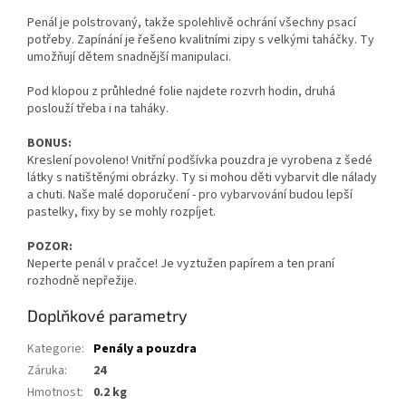
Penál je polstrovaný, takže spolehlivě ochrání všechny psací
potřeby. Zapínání je řešeno kvalitními zipy s velkými taháčky. Ty
umožňují dětem snadnější manipulaci.
Pod klopou z průhledné folie najdete rozvrh hodin, druhá
poslouží třeba i na taháky.
BONUS:
Kreslení povoleno! Vnitřní podšívka pouzdra je vyrobena z šedé
látky s natištěnými obrázky. Ty si mohou děti vybarvit dle nálady
a chuti. Naše malé doporučení - pro vybarvování budou lepší
pastelky, fixy by se mohly rozpíjet.
POZOR:
Neperte penál v pračce! Je vyztužen papírem a ten praní
rozhodně nepřežije.
Doplňkové parametry
Kategorie
:
Penály a pouzdra
Záruka
:
24
Hmotnost
:
0.2 kg