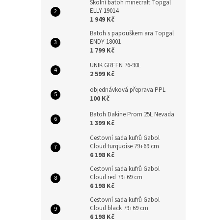
Školní batoh minecraft Topgal
ELLY 19014
1 949 Kč
Batoh s papouškem ara Topgal
ENDY 18001
1 799 Kč
UNIK GREEN 76-90L
2 599 Kč
objednávková přeprava PPL
100 Kč
Batoh Dakine Prom 25L Nevada
1 399 Kč
Cestovní sada kufrů Gabol
Cloud turquoise 79+69 cm
6 198 Kč
Cestovní sada kufrů Gabol
Cloud red 79+69 cm
6 198 Kč
Cestovní sada kufrů Gabol
Cloud black 79+69 cm
6 198 Kč