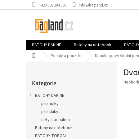
Přejít
+420 608 284 008
info@bagland.cz
na
obsah
BATOHY DAKINE
Batohy na notebook
BATOHY
Domů
Penály a pouzdra
Dvouklopový školní pen
P
Dvo
o
Přeskočit
s
Průměr
Neohod
Kategorie
kategorie
t
hodnoce
r
produkt
BATOHY DAKINE
a
je
pro holky
0,0
n
z
pro kluky
n
5
í
sety s penálem
hvězdič
p
Batohy na notebook
a
BATOHY TOPGAL