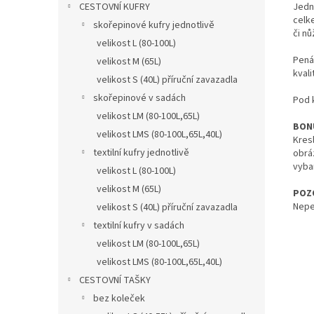
Jedn
CESTOVNÍ KUFRY
celke
skořepinové kufry jednotlivě
či n
velikost L (80-100L)
Pená
velikost M (65L)
kvali
velikost S (40L) příruční zavazadla
skořepinové v sadách
Pod k
velikost LM (80-100L,65L)
BON
velikost LMS (80-100L,65L,40L)
Kres
textilní kufry jednotlivě
obráz
vybar
velikost L (80-100L)
velikost M (65L)
POZ
Nepe
velikost S (40L) příruční zavazadla
textilní kufry v sadách
velikost LM (80-100L,65L)
velikost LMS (80-100L,65L,40L)
CESTOVNÍ TAŠKY
bez koleček