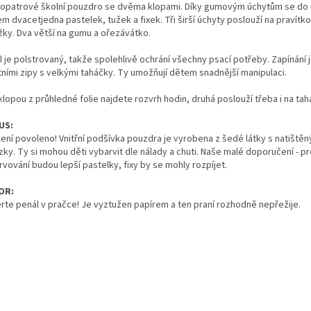
opatrové školní pouzdro se dvěma klopami. Díky gumovým úchytům se do 
m dvacetjedna pastelek, tužek a fixek. Tři širší úchyty poslouží na pravítko
ůžky. Dva větší na gumu a ořezávátko.
l je polstrovaný, takže spolehlivě ochrání všechny psací potřeby. Zapínání 
tními zipy s velkými taháčky. Ty umožňují dětem snadnější manipulaci.
lopou z průhledné folie najdete rozvrh hodin, druhá poslouží třeba i na tah
US:
lení povoleno! Vnitřní podšívka pouzdra je vyrobena z šedé látky s natištěn
ky. Ty si mohou děti vybarvit dle nálady a chuti. Naše malé doporučení - p
vování budou lepší pastelky, fixy by se mohly rozpíjet.
OR:
rte penál v pračce! Je vyztužen papírem a ten praní rozhodně nepřežije.