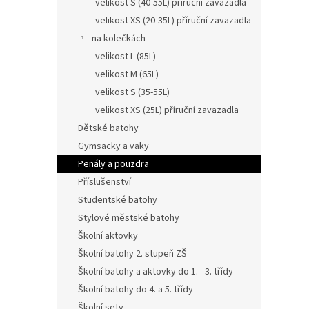
velikost S (40-55L) příruční zavazadla
velikost XS (20-35L) příruční zavazadla
na kolečkách
velikost L (85L)
velikost M (65L)
velikost S (35-55L)
velikost XS (25L) příruční zavazadla
Dětské batohy
Gymsacky a vaky
Penály a pouzdra
Příslušenství
Studentské batohy
Stylové městské batohy
Školní aktovky
Školní batohy 2. stupeň ZŠ
Školní batohy a aktovky do 1. - 3. třídy
Školní batohy do 4. a 5. třídy
Školní sety