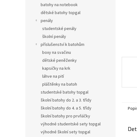
n
batohy na notebook
e
dětské batohy topgal
l
penály
studentské penály
školní penály
příslušenství k batohům
boxy na svačinu
dětské peněženky
kapsičky na krk
láhve na pití
pláštěnky na batoh
studentské batohy topgal
školní batohy do 2. a 3. třídy
školní batohy do 4. a 5. třídy
Popi
školní batohy pro prvňáčky
výhodné studentské sety topgal
Det
výhodné školní sety topgal