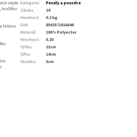
nich vejde
Kategorie
:
Penály a pouzdra
, kružítko
Záruka
:
24
Hmotnost
:
0.2 kg
EAN
:
8592571016648
je řešeno
Materiál
:
100% Polyester
Hmotnost
:
0.20
áky.
Výška
:
21cm
Šířka
:
14cm
ými
Hloubka
:
5cm
ro