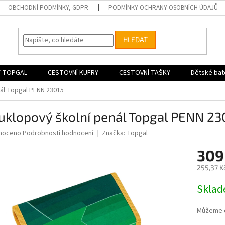
OBCHODNÍ PODMÍNKY, GDPR
PODMÍNKY OCHRANY OSOBNÍCH ÚDAJŮ
HLEDAT
 TOPGAL
CESTOVNÍ KUFRY
CESTOVNÍ TAŠKY
Dětské bat
ál Topgal PENN 23015
uklopový školní penál Topgal PENN 23
né
noceno
Podrobnosti hodnocení
Značka:
Topgal
ní
309
u
255,37 K
Měrná
Skla
cena:
ek.
Můžeme d