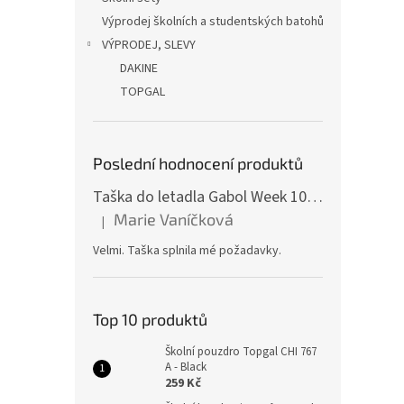
Výprodej školních a studentských batohů
VÝPRODEJ, SLEVY
DAKINE
TOPGAL
Poslední hodnocení produktů
Taška do letadla Gabol Week 100510 red
Marie Vaníčková
|
Hodnocení produktu je 5 z 5 hvězdiček.
Velmi. Taška splnila mé požadavky.
Top 10 produktů
Školní pouzdro Topgal CHI 767
A - Black
259 Kč