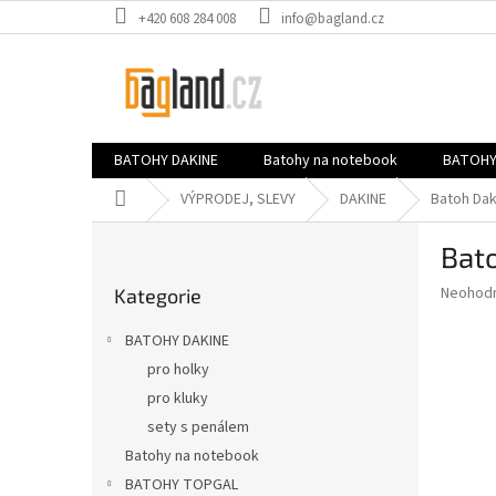
Přejít
+420 608 284 008
info@bagland.cz
na
obsah
BATOHY DAKINE
Batohy na notebook
BATOHY
Domů
VÝPRODEJ, SLEVY
DAKINE
Batoh Dak
P
Bato
o
Přeskočit
s
Průměr
Neohod
Kategorie
kategorie
t
hodnoce
r
produkt
BATOHY DAKINE
a
je
pro holky
0,0
n
z
pro kluky
n
5
í
sety s penálem
hvězdič
p
Batohy na notebook
a
BATOHY TOPGAL