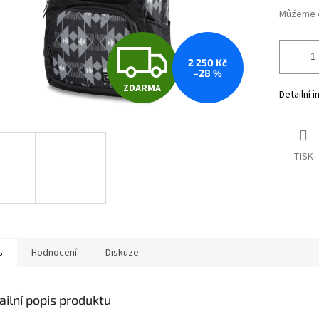
Můžeme d
Z
2 250 Kč
–28 %
ZDARMA
D
Detailní 
A
TISK
R
M
s
Hodnocení
Diskuze
A
ailní popis produktu