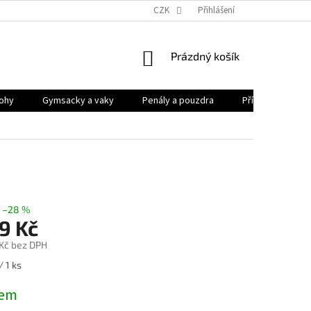
CZK
Přihlášení
NÁKUPNÍ
Prázdný košík
KOŠÍK
ohy
Gymsacky a vaky
Penály a pouzdra
Příslušenství
–28 %
9 Kč
 Kč bez DPH
/ 1 ks
dem