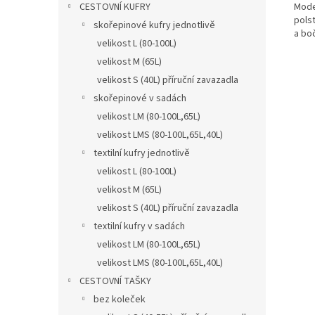
Mode
CESTOVNÍ KUFRY
polst
skořepinové kufry jednotlivě
a bo
velikost L (80-100L)
velikost M (65L)
velikost S (40L) příruční zavazadla
skořepinové v sadách
velikost LM (80-100L,65L)
velikost LMS (80-100L,65L,40L)
textilní kufry jednotlivě
velikost L (80-100L)
velikost M (65L)
velikost S (40L) příruční zavazadla
textilní kufry v sadách
velikost LM (80-100L,65L)
velikost LMS (80-100L,65L,40L)
CESTOVNÍ TAŠKY
bez koleček