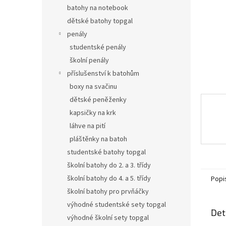
n
batohy na notebook
e
dětské batohy topgal
l
penály
studentské penály
školní penály
příslušenství k batohům
boxy na svačinu
dětské peněženky
kapsičky na krk
láhve na pití
pláštěnky na batoh
studentské batohy topgal
školní batohy do 2. a 3. třídy
školní batohy do 4. a 5. třídy
Popi
školní batohy pro prvňáčky
výhodné studentské sety topgal
Det
výhodné školní sety topgal