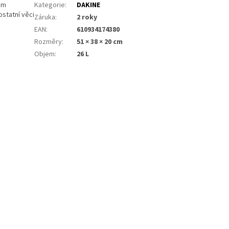
em
Kategorie
:
DAKINE
ostatní věci
Záruka
:
2 roky
EAN
:
610934174380
Rozměry
:
51 × 38 × 20 cm
Objem
:
26 L