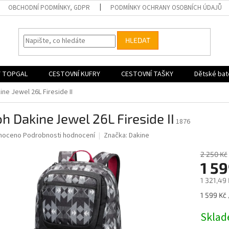
OBCHODNÍ PODMÍNKY, GDPR
PODMÍNKY OCHRANY OSOBNÍCH ÚDAJŮ
HLEDAT
 TOPGAL
CESTOVNÍ KUFRY
CESTOVNÍ TAŠKY
Dětské bat
ine Jewel 26L Fireside II
h Dakine Jewel 26L Fireside II
1876
né
noceno
Podrobnosti hodnocení
Značka:
Dakine
ní
u
2 250 Kč
1 59
1 321,49
Měrná
1 599 Kč 
ek.
cena:
Skla