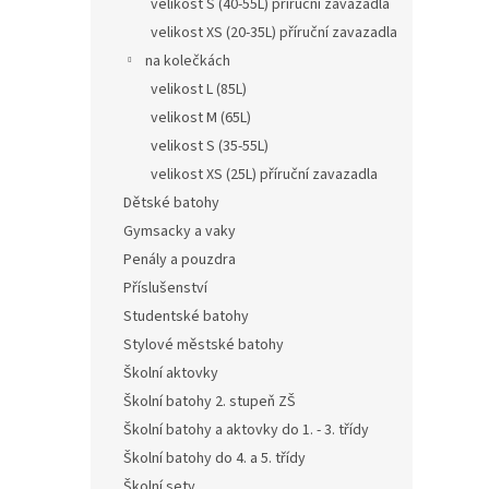
velikost S (40-55L) příruční zavazadla
velikost XS (20-35L) příruční zavazadla
na kolečkách
velikost L (85L)
velikost M (65L)
velikost S (35-55L)
velikost XS (25L) příruční zavazadla
Dětské batohy
Gymsacky a vaky
Penály a pouzdra
Příslušenství
Studentské batohy
Stylové městské batohy
Školní aktovky
Školní batohy 2. stupeň ZŠ
Školní batohy a aktovky do 1. - 3. třídy
Školní batohy do 4. a 5. třídy
Školní sety