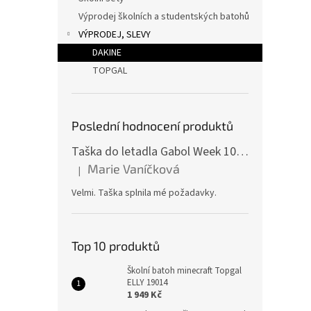
Výprodej školních a studentských batohů
VÝPRODEJ, SLEVY
DAKINE
TOPGAL
Poslední hodnocení produktů
Taška do letadla Gabol Week 100510 red
Marie Vaníčková
|
Hodnocení produktu je 5 z 5 hvězdiček.
Velmi. Taška splnila mé požadavky.
Top 10 produktů
Školní batoh minecraft Topgal
ELLY 19014
1 949 Kč