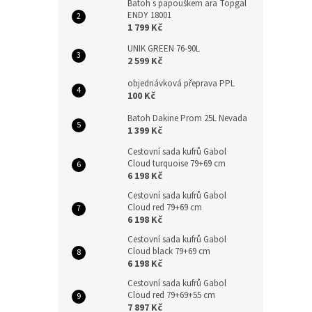
Batoh s papouškem ara Topgal
ENDY 18001
1 799 Kč
UNIK GREEN 76-90L
2 599 Kč
objednávková přeprava PPL
100 Kč
Batoh Dakine Prom 25L Nevada
1 399 Kč
Cestovní sada kufrů Gabol
Cloud turquoise 79+69 cm
6 198 Kč
Cestovní sada kufrů Gabol
Cloud red 79+69 cm
6 198 Kč
Cestovní sada kufrů Gabol
Cloud black 79+69 cm
6 198 Kč
Cestovní sada kufrů Gabol
Cloud red 79+69+55 cm
7 897 Kč