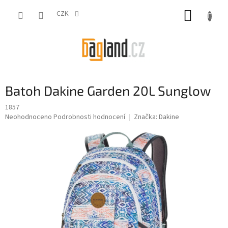
Přejít
NÁKUP
na
CZK
obsah
KOŠÍK
Batoh Dakine Garden 20L Sunglow
1857
Průměrné
Neohodnoceno
Podrobnosti hodnocení
Značka:
Dakine
hodnocení
produktu
je
0,0
z
5
hvězdiček.