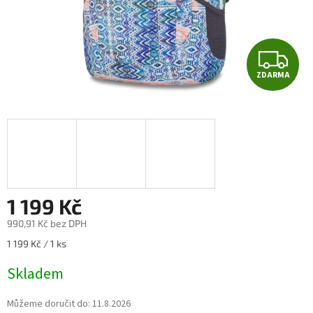
Z
ZDARMA
D
A
R
M
A
1 199 Kč
990,91 Kč bez DPH
Měrná
1 199 Kč / 1 ks
cena:
Skladem
Můžeme doručit do:
11.8.2026