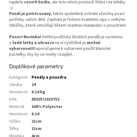
najdete
rozvrh hodin
, ale toto místo poslouží třeba i na taháky
:-)
Penál je polstrovaný
, takže spolehlivě ochrání všechny psací
potřeby vašich dětí. Zapínání je řešeno kvalitními zipy s velkými
taháčky, které umožňují dětem snadnou manipulaci s pouzdrem.
Pozor! Novinka!
Vnitřní podšívka školních penálů je vyrobena
z
šedé látky a obrazce
na ní vytištěné je
možné
vybarvovat!
Doporučujeme k vybarvení použít klasické
pastelky, fixy by se mohly rozpíjet...
Doplňkové parametry
Kategorie
:
Penály a pouzdra
Záruka
:
24
Hmotnost
:
0.14 kg
EAN
:
8592571010752
Materiál
:
100% Polyester
Hmotnost
:
0.14
Výška
:
21cm
Šířka
:
13cm
Hloubka
:
4cm