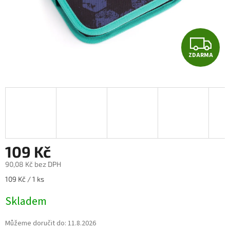
Z
ZDARMA
D
A
R
M
A
109 Kč
90,08 Kč bez DPH
Měrná
109 Kč / 1 ks
cena:
Skladem
Můžeme doručit do:
11.8.2026