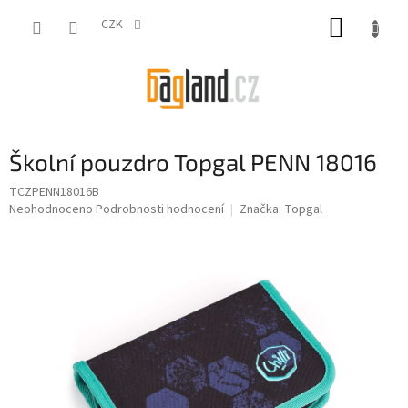
Přejít
NÁKUP
na
CZK
obsah
KOŠÍK
Školní pouzdro Topgal PENN 18016
TCZPENN18016B
Průměrné
Neohodnoceno
Podrobnosti hodnocení
Značka:
Topgal
hodnocení
produktu
je
0,0
z
5
hvězdiček.